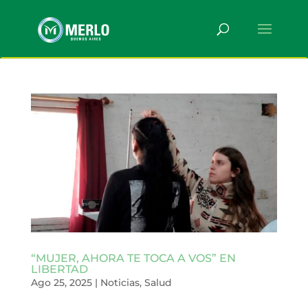
“MUJER, AHORA TE TOCA A VOS” EN
LIBERTAD
Ago 25, 2025
|
Noticias
,
Salud