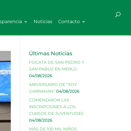
sparencia
Noticias
Contacto
Últimas Noticias
FOGATA DE SAN PEDRO Y
SAN PABLO EN MERLO
04/08/2026
ANIVERSARIO DE “SOY
GARRAHAN”
04/08/2026
COMENZARON LAS
INSCRIPCIONES A LOS
CURSOS DE JUVENTUDES
04/08/2026
MÁS DE 100 MIL NIÑOS