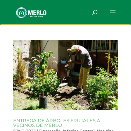
ENTREGA DE ÁRBOLES FRUTALES A
VECINOS DE MERLO
Dic 6, 2022
|
Desarrollo
,
Inferior Central
,
Noticias
,