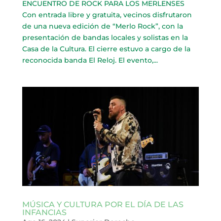
ENCUENTRO DE ROCK PARA LOS MERLENSES
Con entrada libre y gratuita, vecinos disfrutaron
de una nueva edición de “Merlo Rock”, con la
presentación de bandas locales y solistas en la
Casa de la Cultura. El cierre estuvo a cargo de la
reconocida banda El Reloj. El evento,...
MÚSICA Y CULTURA POR EL DÍA DE LAS
INFANCIAS