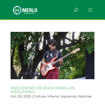
ENCUENTRO DE ROCK PARA LOS
MERLENSES
Oct 20, 2025
|
Cultura
,
Inferior Izquierdo
,
Noticias