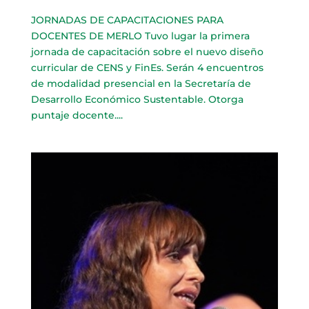
JORNADAS DE CAPACITACIONES PARA
DOCENTES DE MERLO Tuvo lugar la primera
jornada de capacitación sobre el nuevo diseño
curricular de CENS y FinEs. Serán 4 encuentros
de modalidad presencial en la Secretaría de
Desarrollo Económico Sustentable. Otorga
puntaje docente....