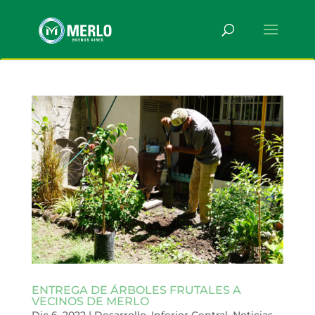
ENTREGA DE ÁRBOLES FRUTALES A
VECINOS DE MERLO
Dic 6, 2022
|
Desarrollo
,
Inferior Central
,
Noticias
,