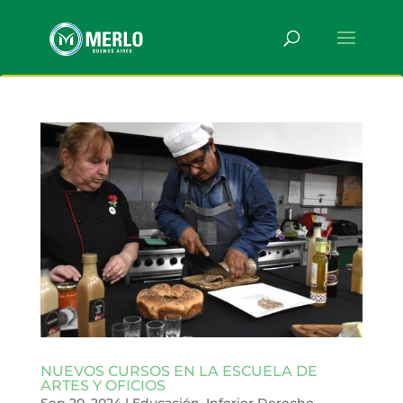
NUEVOS CURSOS EN LA ESCUELA DE
ARTES Y OFICIOS
Sep 20, 2024
|
Educación
,
Inferior Derecho
,