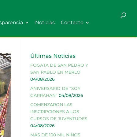
sparencia
Noticias
Contacto
Últimas Noticias
FOGATA DE SAN PEDRO Y
SAN PABLO EN MERLO
04/08/2026
ANIVERSARIO DE “SOY
GARRAHAN”
04/08/2026
COMENZARON LAS
INSCRIPCIONES A LOS
CURSOS DE JUVENTUDES
04/08/2026
MÁS DE 100 MIL NIÑOS