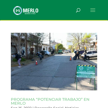
PROGRAMA “POTENCIAR TRABAJO” EN
MERLO
Sep 16, 2022
|
Desarrollo Social
,
Noticias