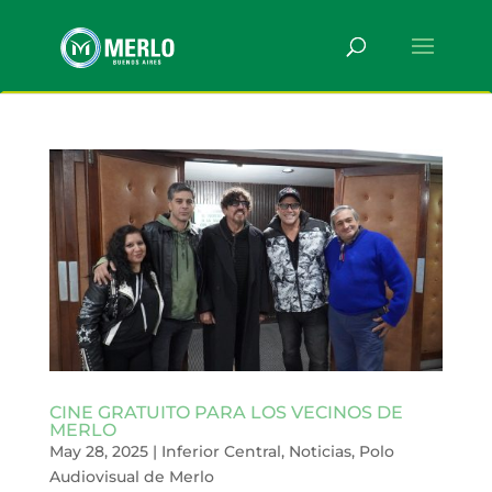
CINE GRATUITO PARA LOS VECINOS DE
MERLO
May 28, 2025
|
Inferior Central
,
Noticias
,
Polo
Audiovisual de Merlo