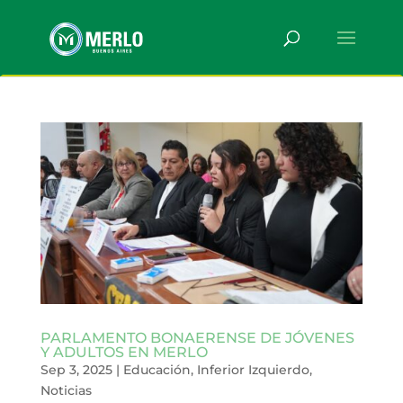
PARLAMENTO BONAERENSE DE JÓVENES
Y ADULTOS EN MERLO
Sep 3, 2025
|
Educación
,
Inferior Izquierdo
,
Noticias