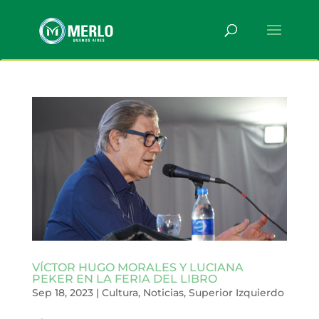
VÍCTOR HUGO MORALES Y LUCIANA
PEKER EN LA FERIA DEL LIBRO
Sep 18, 2023
|
Cultura
,
Noticias
,
Superior Izquierdo