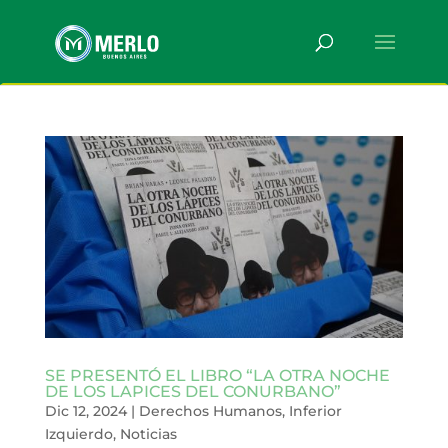
SE PRESENTÓ EL LIBRO “LA OTRA NOCHE
DE LOS LAPICES DEL CONURBANO”
Dic 12, 2024
|
Derechos Humanos
,
Inferior
Izquierdo
,
Noticias