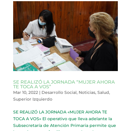
SE REALIZÓ LA JORNADA “MUJER AHORA
TE TOCA A VOS”
Mar 10, 2022
|
Desarrollo Social
,
Noticias
,
Salud
,
Superior Izquierdo
SE REALIZÓ LA JORNADA «MUJER AHORA TE
TOCA A VOS» El operativo que lleva adelante la
Subsecretaría de Atención Primaria permite que