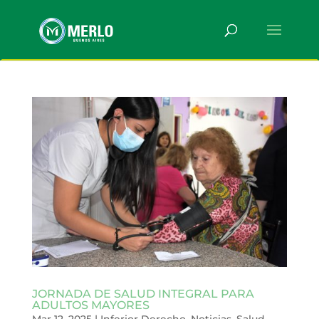
JORNADA DE SALUD INTEGRAL PARA
ADULTOS MAYORES
Mar 12, 2025
|
Inferior Derecho
,
Noticias
,
Salud