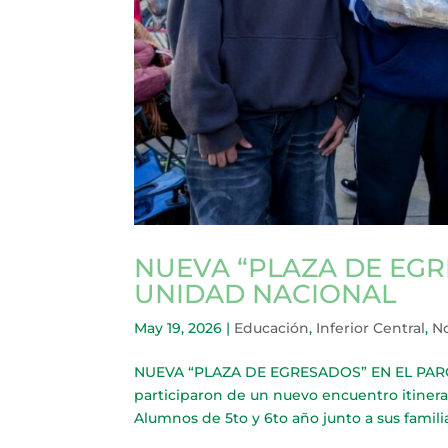
NUEVA “PLAZA DE EGR
UNIDAD NACIONAL
May 19, 2026
|
Educación
,
Inferior Central
,
No
NUEVA “PLAZA DE EGRESADOS” EN EL PARQU
participaron de un nuevo encuentro itinera
Alumnos de 5to y 6to año junto a sus familias