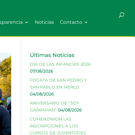
sparencia
Noticias
Contacto
Últimas Noticias
DÍA DE LAS INFANCIAS 2026
07/08/2026
FOGATA DE SAN PEDRO Y
SAN PABLO EN MERLO
04/08/2026
ANIVERSARIO DE “SOY
GARRAHAN”
04/08/2026
COMENZARON LAS
INSCRIPCIONES A LOS
CURSOS DE JUVENTUDES