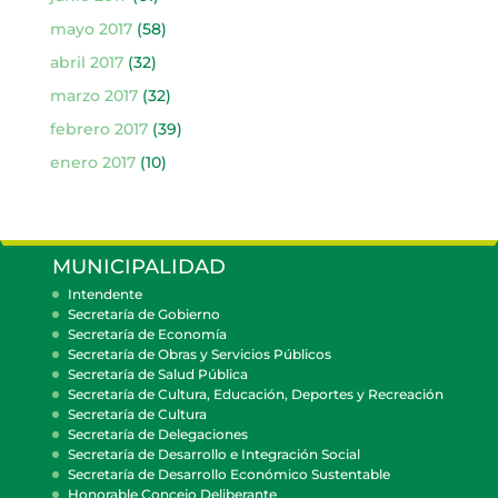
mayo 2017
(58)
abril 2017
(32)
marzo 2017
(32)
febrero 2017
(39)
enero 2017
(10)
MUNICIPALIDAD
Intendente
Secretaría de Gobierno
Secretaría de Economía
Secretaría de Obras y Servicios Públicos
Secretaría de Salud Pública
Secretaría de Cultura, Educación, Deportes y Recreación
Secretaría de Cultura
Secretaría de Delegaciones
Secretaría de Desarrollo e Integración Social
Secretaría de Desarrollo Económico Sustentable
Honorable Concejo Deliberante