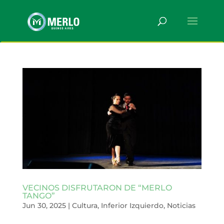
VECINOS DISFRUTARON DE “MERLO
TANGO”
Jun 30, 2025
|
Cultura
,
Inferior Izquierdo
,
Noticias