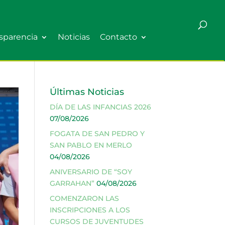
sparencia
Noticias
Contacto
Últimas Noticias
DÍA DE LAS INFANCIAS 2026
07/08/2026
FOGATA DE SAN PEDRO Y
SAN PABLO EN MERLO
04/08/2026
ANIVERSARIO DE “SOY
GARRAHAN”
04/08/2026
COMENZARON LAS
INSCRIPCIONES A LOS
CURSOS DE JUVENTUDES