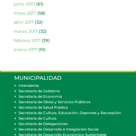
junio 2017
(61)
mayo 2017
(58)
abril 2017
(32)
marzo 2017
(32)
febrero 2017
(39)
enero 2017
(10)
MUNICIPALIDAD
Intendente
Secretaría de Gobierno
Secretaría de Economía
Secretaría de Obras y Servicios Públicos
Secretaría de Salud Pública
Secretaría de Cultura, Educación, Deportes y Recreación
Secretaría de Cultura
Secretaría de Delegaciones
Secretaría de Desarrollo e Integración Social
Secretaría de Desarrollo Económico Sustentable