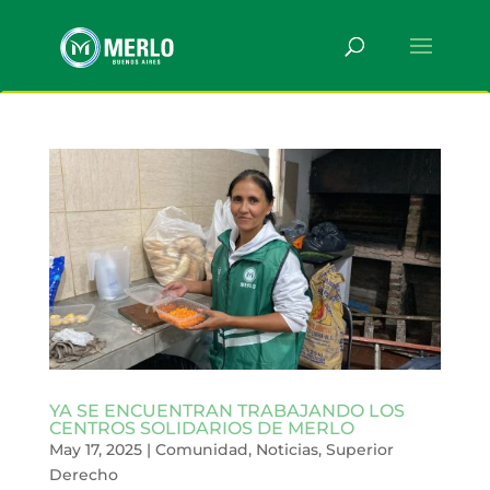
YA SE ENCUENTRAN TRABAJANDO LOS
CENTROS SOLIDARIOS DE MERLO
May 17, 2025
|
Comunidad
,
Noticias
,
Superior
Derecho