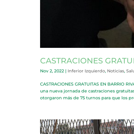
CASTRACIONES GRATUI
Nov 2, 2022
|
Inferior Izquierdo
,
Noticias
,
Sal
CASTRACIONES GRATUITAS EN BARRIO RIVADAV
una nueva jornada de castraciones gratuita
otorgaron más de 75 turnos para que los pro