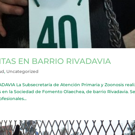
TAS EN BARRIO RIVADAVIA
ud
,
Uncategorized
IA La Subsecretaría de Atención Primaria y Zoonosis reali
s en la Sociedad de Fomento Olaechea, de barrio Rivadavia. S
fesionales...