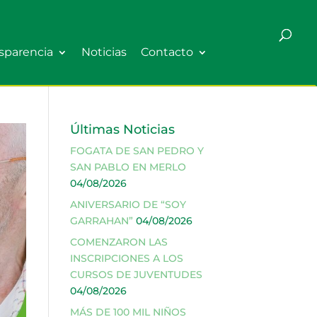
sparencia
Noticias
Contacto
Últimas Noticias
FOGATA DE SAN PEDRO Y
SAN PABLO EN MERLO
04/08/2026
ANIVERSARIO DE “SOY
GARRAHAN”
04/08/2026
COMENZARON LAS
INSCRIPCIONES A LOS
CURSOS DE JUVENTUDES
04/08/2026
MÁS DE 100 MIL NIÑOS