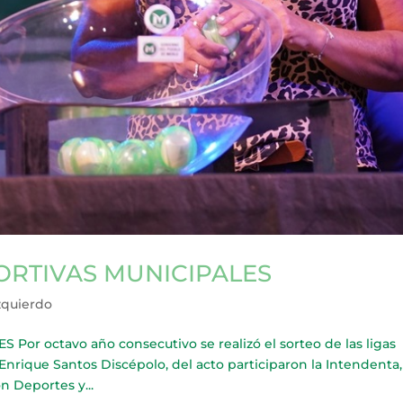
ORTIVAS MUNICIPALES
zquierdo
r octavo año consecutivo se realizó el sorteo de las ligas
Enrique Santos Discépolo, del acto participaron la Intendenta,
n Deportes y...