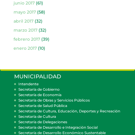
junio 2017
(61)
mayo 2017
(58)
abril 2017
(32)
marzo 2017
(32)
febrero 2017
(39)
enero 2017
(10)
MUNICIPALIDAD
Intendente
Secretaría de Gobierno
Secretaría de Economía
Secretaría de Obras y Servicios Públicos
Secretaría de Salud Pública
Secretaría de Cultura, Educación, Deportes y Recreación
Secretaría de Cultura
Secretaría de Delegaciones
Secretaría de Desarrollo e Integración Social
Secretaría de Desarrollo Económico Sustentable