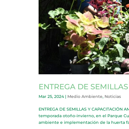
ENTREGA DE SEMILLAS
Mar 25, 2024
|
Medio Ambiente
,
Noticias
ENTREGA DE SEMILLAS Y CAPACITACIÓN AMBIE
temporada otoño-invierno, en el Parque Cu
ambiente e implementación de la huerta fam