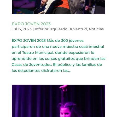
EXPO JOVEN 2023
Jul 17, 2023
|
Inferior Izquierdo
,
Juventud
,
Noticias
EXPO JOVEN 2023 Más de 300 jóvenes
participaron de una nueva muestra cuatrimestral
en el Teatro Municipal, donde expusieron lo
aprendido en los cursos gratuitos que brindan las
Casas de Juventudes. El público y las familias de
los estudiantes disfrutaron las...