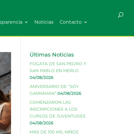
sparencia
Noticias
Contacto
Últimas Noticias
FOGATA DE SAN PEDRO Y
SAN PABLO EN MERLO
04/08/2026
ANIVERSARIO DE “SOY
GARRAHAN”
04/08/2026
COMENZARON LAS
INSCRIPCIONES A LOS
CURSOS DE JUVENTUDES
04/08/2026
MÁS DE 100 MIL NIÑOS