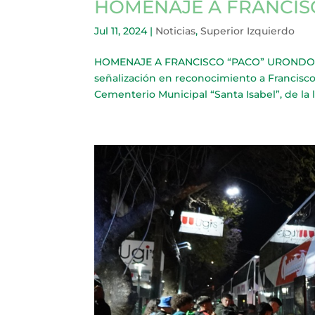
HOMENAJE A FRANCIS
Jul 11, 2024
|
Noticias
,
Superior Izquierdo
HOMENAJE A FRANCISCO “PACO” URONDO La 
señalización en reconocimiento a Francisco
Cementerio Municipal “Santa Isabel”, de la l