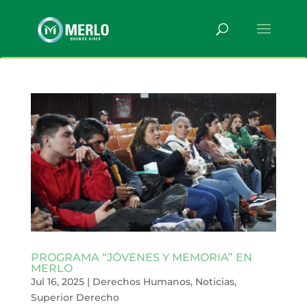
PROGRAMA “JÓVENES Y MEMORIA” EN
MERLO
Jul 16, 2025
|
Derechos Humanos
,
Noticias
,
Superior Derecho