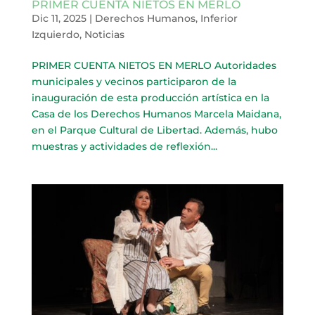
PRIMER CUENTA NIETOS EN MERLO
Dic 11, 2025
|
Derechos Humanos
,
Inferior
Izquierdo
,
Noticias
PRIMER CUENTA NIETOS EN MERLO Autoridades
municipales y vecinos participaron de la
inauguración de esta producción artística en la
Casa de los Derechos Humanos Marcela Maidana,
en el Parque Cultural de Libertad. Además, hubo
muestras y actividades de reflexión...