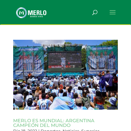
MERLO ES MUNDIAL: ARGENTINA
CAMPEÓN DEL MUNDO
Dic 18, 2022
|
Deportes
,
Noticias
,
Superior