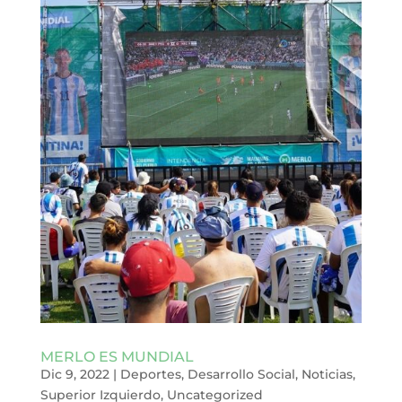
MERLO ES MUNDIAL
Dic 9, 2022
|
Deportes
,
Desarrollo Social
,
Noticias
,
Superior Izquierdo
,
Uncategorized