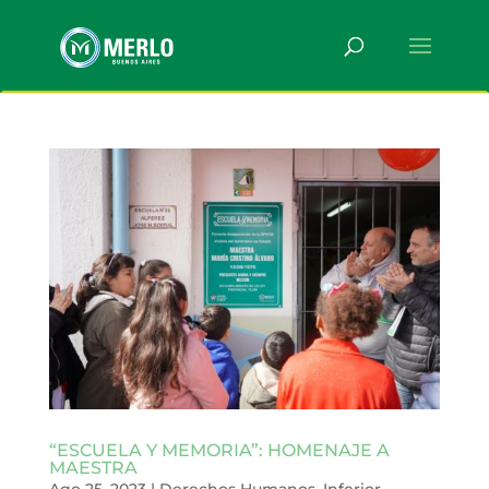
“ESCUELA Y MEMORIA”: HOMENAJE A
MAESTRA
Ago 25, 2023
|
Derechos Humanos
,
Inferior