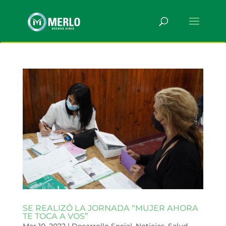
SE REALIZÓ LA JORNADA “MUJER AHORA
TE TOCA A VOS”
Mar 10, 2022
|
Desarrollo Social
,
Noticias
,
Salud
,