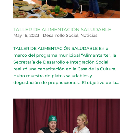
TALLER DE ALIMENTACIÓN SALUDABLE
May 16, 2023
|
Desarrollo Social
,
Noticias
TALLER DE ALIMENTACIÓN SALUDABLE En el
marco del programa municipal “Alimentarte”, la
Secretaría de Desarrollo e Integración Social
realizó una capacitación en la Casa de la Cultura.
Hubo muestra de platos saludables y
degustación de preparaciones. El objetivo de la...